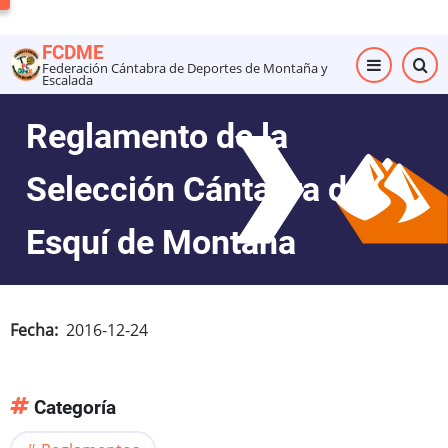
Pasar
al
FCDME
contenido
Federación Cántabra de Deportes de Montaña y
Escalada
principal
Reglamento de la
Selección Cántabra de
Esquí de Montaña
Fecha
2016-12-24
Categoría