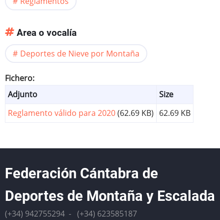
Reglamentos
Area o vocalía
Deportes de Nieve por Montaña
Fichero
Adjunto
Size
Reglamento válido para 2020
(62.69 KB)
62.69 KB
Federación Cántabra de
Deportes de Montaña y Escalada
(+34) 942755294 - (+34) 623585187