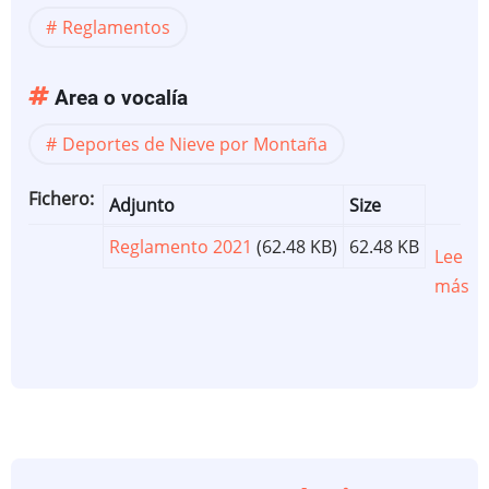
Reglamentos
Area o vocalía
Deportes de Nieve por Montaña
Fichero
Adjunto
Size
Reglamento 2021
(62.48 KB)
62.48 KB
Lee
más
so
R
d
la
se
d
es