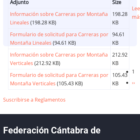
Adjunto
Size
Lee
Información sobre Carreras por Montaña
198.28
má
Lineales
(198.28 KB)
KB
Formulario de solicitud para Carreras por
94.61
Montaña Lineales
(94.61 KB)
KB
Información sobre Carreras por Montaña
212.92
Verticales
(212.92 KB)
KB
Paginación
1
Formulario de solicitud para Carreras por
105.43
Sig
››
Montaña Verticales
(105.43 KB)
KB
pág
Suscribirse a Reglamentos
Federación Cántabra de