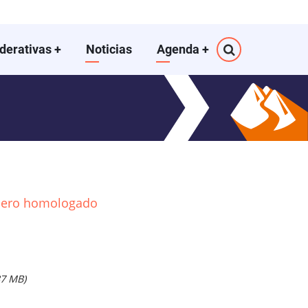
ederativas
+
Noticias
Agenda
+
dero homologado
37 MB)