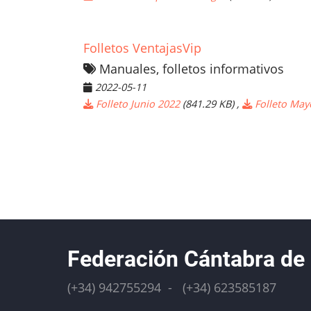
Folletos VentajasVip
Manuales, folletos informativos
2022-05-11
Folleto Junio 2022
(841.29 KB)
,
Folleto May
Paginación
Federación Cántabra de
(+34) 942755294 - (+34) 623585187