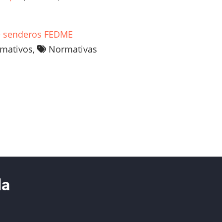
e senderos FEDME
rmativos,
Normativas
da