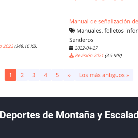
Manual de señalización d
Manuales, folletos info
Senderos
o 2022
(348.16 KB)
2022-04-27
Revisión 2021
(3.5 MB)
Página
1
Page
2
Page
3
Page
4
Page
5
Siguiente
››
Última
Los más antiguos »
actual
página
página
 Deportes de Montaña y Escala