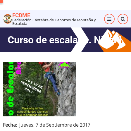
Pasar
al
FCDME
contenido
Federación Cántabra de Deportes de Montaña y
Escalada
principal
Curso de escalada. Nivel I
Fecha
Jueves, 7 de Septiembre de 2017