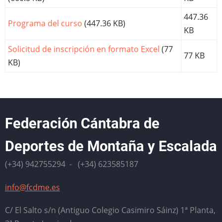
447.36
Programa del curso
(447.36 KB)
KB
Solicitud de inscripción en formato Excel
(77
77 KB
KB)
Federación Cántabra de
Deportes de Montaña y Escalada
(+34) 942755294 - (+34) 623585187
info@fcdme.es
C/ El Salto s/n (Antiguo Colegio Casimiro Sáinz) 1ª Planta,