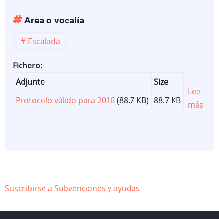
Area o vocalía
Escalada
Fichero
Adjunto
Size
Lee
Protocolo válido para 2016
(88.7 KB)
88.7 KB
más
sob
Mate
par
equ
y/o
ree
de
Suscribirse a Subvenciones y ayudas
vias
de