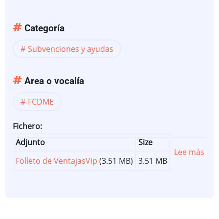
Categoría
Subvenciones y ayudas
Area o vocalía
FCDME
Fichero
Adjunto
Size
Lee más
sob
Folleto de VentajasVip
(3.51 MB)
3.51 MB
Foll
Ven