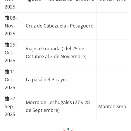
2025
08-
Nov-
Cruz de Cabezuela - Pesaguero
2025
25-
Viaje a Granada ( del 25 de
Oct-
Octubre al 2 de Noviembre)
2025
11-
Oct-
La pasá del Picayo
2025
27-
Morra de Lechugales (27 y 28
Sep-
Montañismo
de Septiembre)
2025
Página
‹‹
3
Siguiente
››
Paginación