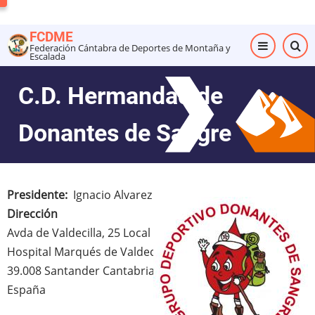
Pasar
al
FCDME
contenido
Federación Cántabra de Deportes de Montaña y
Escalada
principal
C.D. Hermandad de
Donantes de Sangre
Presidente
Ignacio Alvarez
Dirección
Avda de Valdecilla, 25 Local
Hospital Marqués de Valdecilla, Pabellón de Sangre
39.008
Santander
Cantabria
España