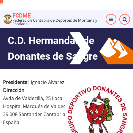
Pasar
al
FCDME
contenido
Federación Cántabra de Deportes de Montaña y
Escalada
principal
C.D. Hermandad de
Donantes de Sangre
Presidente
Ignacio Alvarez
Dirección
Avda de Valdecilla, 25 Local
Hospital Marqués de Valdecilla, Pabellón de Sangre
39.008
Santander
Cantabria
España