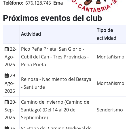
Teléfono
676.128.745
Email
hermandad@hdsc.org
Próximos eventos del club
Tipo de
Actividad
actividad
22-
Pico Peña Prieta: San Glorio -
Ago-
Cubil del Can - Tres Provincias -
Montañismo
2026
Peña Prieta
29-
Reinosa - Nacimiento del Besaya
Ago-
Montañismo
- Santiurde
2026
20-
Camino de Invierno (Camino de
Sep-
Santiago).(Del 14 al 20 de
Senderismo
2026
Septiembre)
26-
8ª Etapa del Camino Medieval de