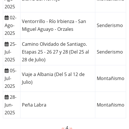
2025
02-
Ventorrillo - Río Irbienza - San
Ago-
Senderismo
Miguel Aguayo - Orzales
2025
25-
Camino Olvidado de Santiago.
Jul-
Etapas 25 - 26 27 y 28 (Del 25 al
Senderismo
2025
28 de Julio)
05-
Viaje a Albania (Del 5 al 12 de
Jul-
Montañismo
Julio)
2025
28-
Jun-
Peña Labra
Montañismo
2025
Página
‹‹
4
Siguiente
››
Paginación