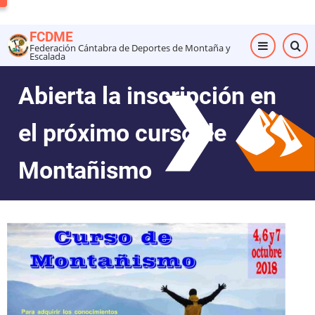
Pasar
al
FCDME
contenido
Federación Cántabra de Deportes de Montaña y
Escalada
principal
Abierta la inscripción en
el próximo curso de
Montañismo