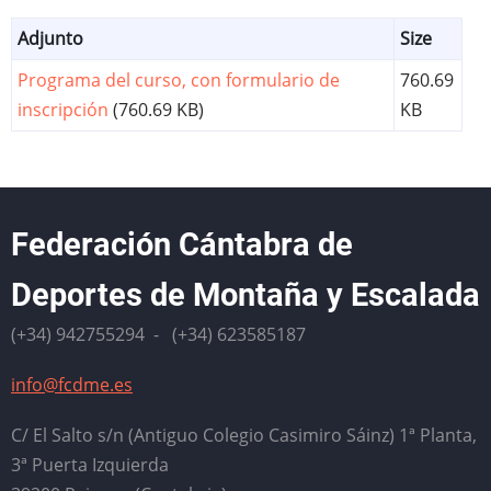
Adjunto
Size
Programa del curso, con formulario de
760.69
inscripción
(760.69 KB)
KB
Federación Cántabra de
Deportes de Montaña y Escalada
(+34) 942755294 - (+34) 623585187
info@fcdme.es
C/ El Salto s/n (Antiguo Colegio Casimiro Sáinz) 1ª Planta,
3ª Puerta Izquierda