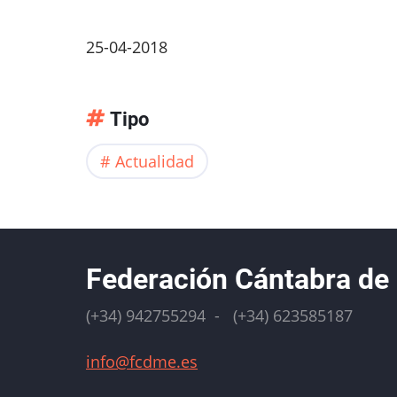
25-04-2018
Tipo
Actualidad
Federación Cántabra de
(+34) 942755294 - (+34) 623585187
info@fcdme.es