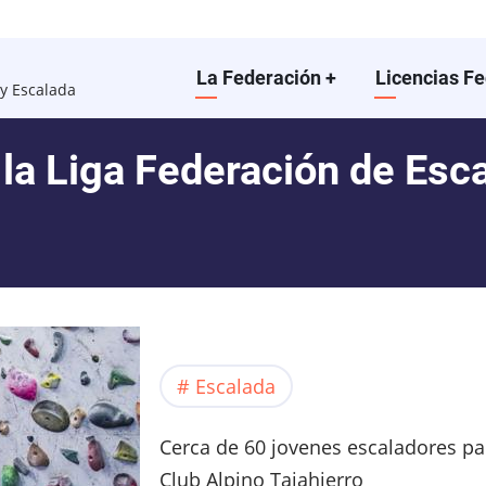
Main
La Federación
+
Licencias F
y Escalada
navigation
la Liga Federación de Esca
Escalada
Cerca de 60 jovenes escaladores par
Club Alpino Tajahierro