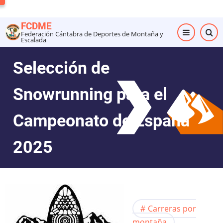
Pasar
al
FCDME
contenido
Federación Cántabra de Deportes de Montaña y
Escalada
principal
Selección de
Snowrunning para el
Campeonato de España
2025
Carreras por
montaña