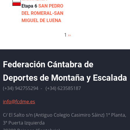
Etapa 6
SAN PEDRO
DEL ROMERAL-SAN
MIGUEL DE LUENA
1
Siguiente
››
Paginación
página
Federación Cántabra de
Deportes de Montaña y Escalada
(+34) 942755294 - (+34) 623585187
info@fcdme.es
C/ El Salto s/n (Antiguo Colegio Casimiro Sáinz) 1ª Planta,
3ª Puerta Izquierda