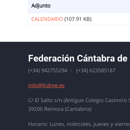
Adjunto
CALENDARIO
(107.91 KB)
Federación Cántabra de
(+34) 942755294 - (+34) 623585187
info@fcdme.es
C/ El Salto s/n (Antiguo Colegio Casimiro S
39200 Reinosa (Cantabria)
Horario: Lunes, miércoles, jueves y vierne