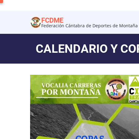
Pasar
al
FCDME
contenido
Federación Cántabra de Deportes de Montaña 
principal
CALENDARIO Y CO