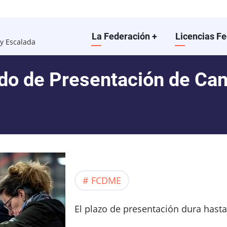
Main
La Federación
+
Licencias F
y Escalada
navigation
do de Presentación de Cand
FCDME
El plazo de presentación dura hasta 