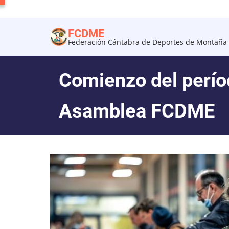
Pasar
al
FCDME
contenido
Federación Cántabra de Deportes de Montaña 
principal
Comienzo del perío
Asamblea FCDME