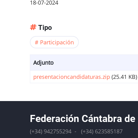
18-07-2024
Tipo
Participación
Adjunto
presentacioncandidaturas.zip
(25.41 KB)
Federación Cántabra de
(+34) 942755294 - (+34) 623585187