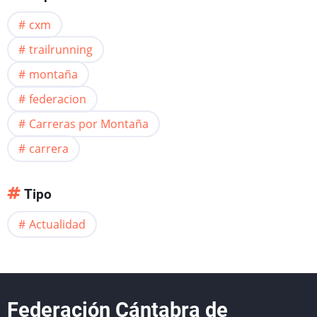
cxm
trailrunning
montaña
federacion
Carreras por Montaña
carrera
Tipo
Actualidad
Federación Cántabra de