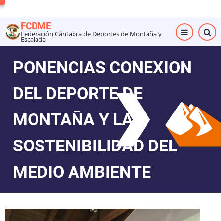
Pasar
al
FCDME
contenido
Federación Cántabra de Deportes de Montaña y
Escalada
principal
PONENCIAS CONEXION
DEL DEPORTE DE
MONTAÑA Y LA
SOSTENIBILIDAD DEL
MEDIO AMBIENTE