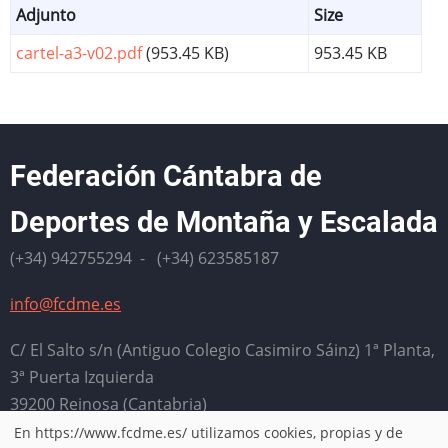
Adjunto
Size
cartel-a3-v02.pdf
(953.45 KB)
953.45 KB
Federación Cántabra de
Deportes de Montaña y Escalada
(+34) 942755294 - (+34) 623585187
info@fcdme.es
C/ El Salto s/n (Antiguo Colegio Casimiro Sáinz) 1ª Planta,
3ª Puerta Izquierda
39200 Reinosa (Cantabria)
En https://www.fcdme.es/ utilizamos cookies, propias y de