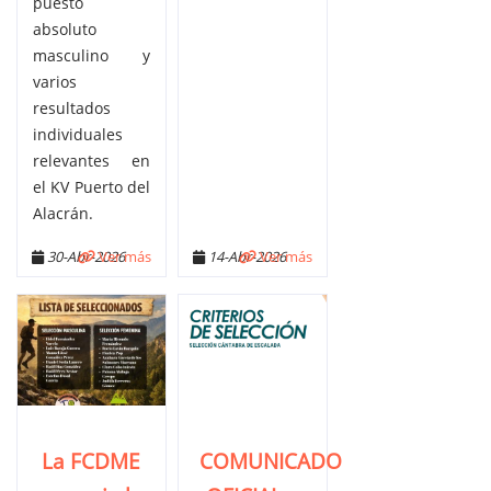
puesto
absoluto
masculino y
varios
resultados
individuales
relevantes en
el KV Puerto del
Alacrán.
30-Abr-2026
Ver más
14-Abr-2026
Ver más
La FCDME
COMUNICADO