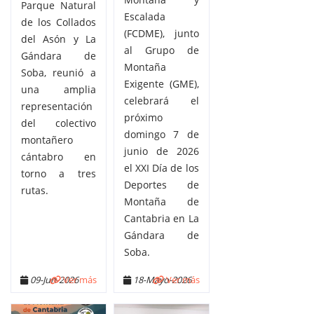
Parque Natural
Escalada
de los Collados
(FCDME), junto
del Asón y La
al Grupo de
Gándara de
Montaña
Soba, reunió a
Exigente (GME),
una amplia
celebrará el
representación
próximo
del colectivo
domingo 7 de
montañero
junio de 2026
cántabro en
el XXI Día de los
torno a tres
Deportes de
rutas.
Montaña de
Cantabria en La
Gándara de
Soba.
09-Jun-2026
Ver más
18-Mayo-2026
Ver más