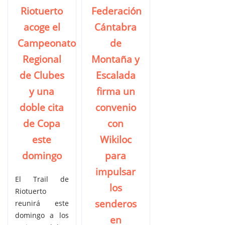
Riotuerto
Federación
acoge el
Cántabra
Campeonato
de
Regional
Montaña y
de Clubes
Escalada
y una
firma un
doble cita
convenio
de Copa
con
este
Wikiloc
domingo
para
impulsar
El Trail de
los
Riotuerto
senderos
reunirá este
domingo a los
en