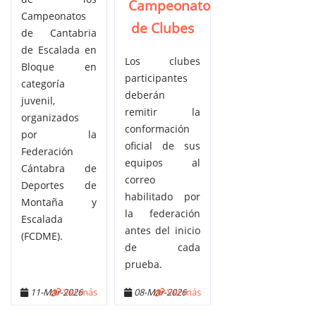
Campeonato
Campeonatos
de Clubes
de Cantabria
de Escalada en
Los clubes
Bloque en
participantes
categoría
deberán
juvenil,
remitir la
organizados
conformación
por la
oficial de sus
Federación
equipos al
Cántabra de
correo
Deportes de
habilitado por
Montaña y
la federación
Escalada
antes del inicio
(FCDME).
de cada
prueba.
11-Mar-2026
Ver más
08-Mar-2026
Ver más