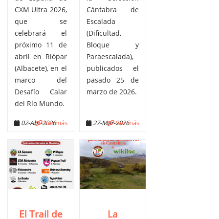
CXM Ultra 2026,
Cántabra de
que se
Escalada
celebrará el
(Dificultad,
próximo 11 de
Bloque y
abril en Riópar
Paraescalada),
(Albacete), en el
publicados el
marco del
pasado 25 de
Desafío Calar
marzo de 2026.
del Río Mundo.
02-Abr-2026
Ver más
27-Mar-2026
Ver más
El Trail de
La