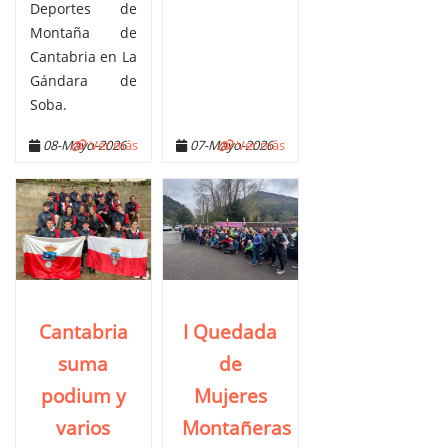
Deportes de
Montaña de
Cantabria en La
Gándara de
Soba.
08-Mayo-2026
Ver más
07-Mayo-2026
Ver más
Cantabria
I Quedada
suma
de
podium y
Mujeres
varios
Montañeras